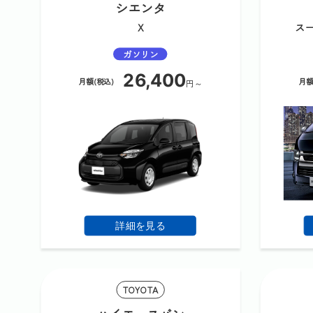
シエンタ
X
スー
ガソリン
26,400
月額(税込)
月額
円～
詳細を見る
TOYOTA