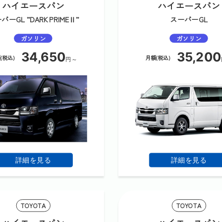
ハイエースバン
ハイエースバン
パーGL ”DARK PRIMEⅡ”
スーパーGL
ガソリン
ガソリン
34,650
35,200
(税込)
月額(税込)
円～
詳細を見る
詳細を見る
TOYOTA
TOYOTA