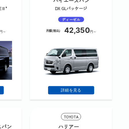
ハイエースバン
EⅡ"
DX GLパッケージ
ディーゼル
42,350
月額(税込)
円～
円～
詳細を見る
TOYOTA
スバン
ハリアー