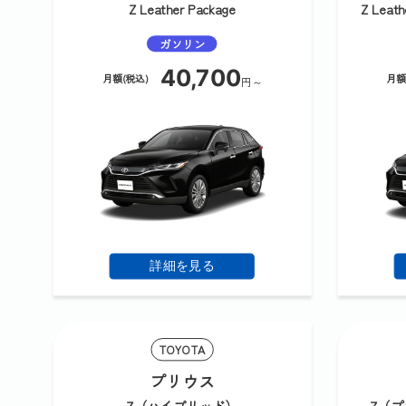
Z Leather Package
Z Lea
ガソリン
40,700
月額(税込)
月額
円～
詳細を見る
TOYOTA
プリウス
Z（ハイブリッド）
Z（