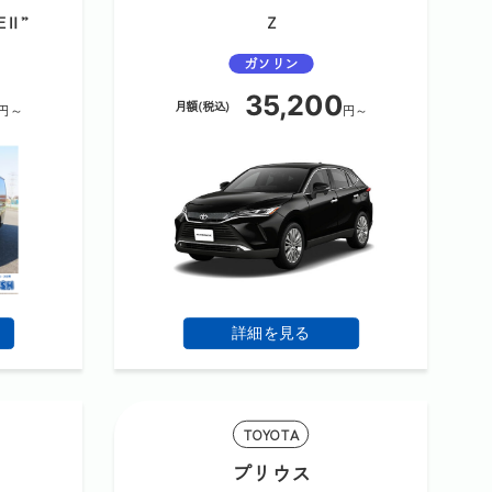
EⅡ”
Z
ガソリン
35,200
月額(税込)
円～
円～
詳細を見る
TOYOTA
プリウス