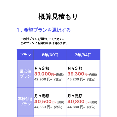
概算見積もり
1．希望プランを選択する
ご検討プランを選択してください。
どのプランにも自動車税は含みます。
プラン
5年/60回
7年/84回
選択中
選択中
月々定額
月々定額
最安値
39,000
39,300
円~
(税抜)
円~
(税抜)
プラン
42,900
円~
43,230
円~
（税込）
（税込）
選択中
選択中
月々定額
月々定額
車検付き
40,500
40,800
円~
(税抜)
円~
(税抜)
プラン
44,550
円~
44,880
円~
（税込）
（税込）