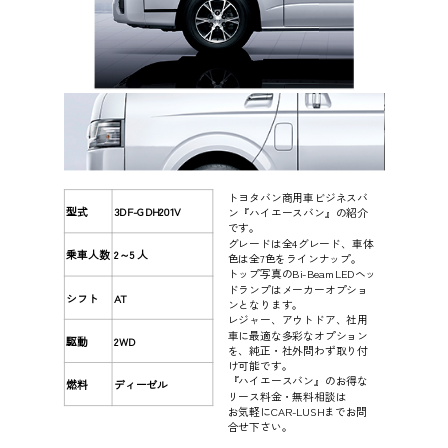
トヨタバン商用車ビジネスバ
型式
3DF-GDH201V
ン『ハイエースバン』の紹介
です。
グレードは全4グレード、車体
2～5 人
乗車人数
色は全7色をラインナップ。
トップ写真のBi-BeamLEDヘッ
ドランプはメーカーオプショ
シフト
AT
ンとなります。
レジャー、アウトドア、社用
車に最適な多彩なオプション
駆動
2WD
を、純正・社外問わず取り付
け可能です。
『ハイエースバン』のお得な
燃料
ディーゼル
リース料金・無料相談は
お気軽にCAR-LUSHまでお問
合せ下さい。