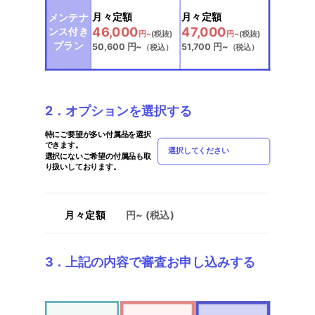
選択中
選択中
月々定額
月々定額
メンテナ
46,000
47,000
ンス付き
円~
(税抜)
円~
(税抜)
プラン
50,600
円~
51,700
円~
（税込）
（税込）
2．オプションを選択する
特にご要望が多い付属品を選択
できます。
選択してください
選択にないご希望の付属品も取
り扱いしております。
月々定額
円~ (税込)
3．上記の内容で審査お申し込みする