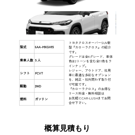
トヨタクロスオーバーSUV新
型式
6AA-MXGH15
型『カローラクロス』の紹介
です。
グレードは全4グレード、車体
乗車人数
5 人
色は2トーンを含む全11色をラ
インナップ。
レジャー、アウトドア、社用
シフト
FCVT
車に最適な多彩なオプション
を、純正・社外問わず取り付
け可能です。
駆動
2WD
『カローラクロス』のお得な
リース料金・無料相談は
お気軽にCAR-LUSHまでお問
燃料
ガソリン
合せ下さい。
概算見積もり