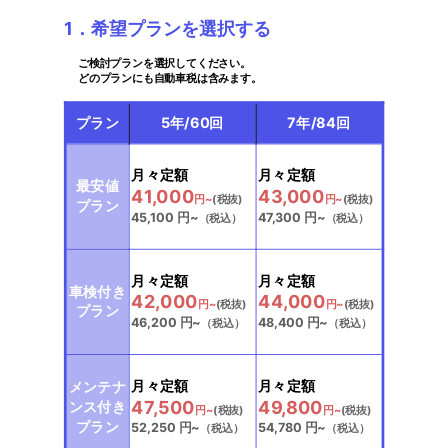
1．希望プランを選択する
ご検討プランを選択してください。
どのプランにも自動車税は含みます。
プラン
5年/60回
7年/84回
選択中
選択中
月々定額
月々定額
最安値
41,000
43,000
円~
(税抜)
円~
(税抜)
プラン
45,100
円~
47,300
円~
（税込）
（税込）
選択中
選択中
月々定額
月々定額
車検付き
42,000
44,000
円~
(税抜)
円~
(税抜)
プラン
46,200
円~
48,400
円~
（税込）
（税込）
選択中
選択中
月々定額
月々定額
メンテナ
47,500
49,800
ンス付き
円~
(税抜)
円~
(税抜)
プラン
52,250
円~
54,780
円~
（税込）
（税込）