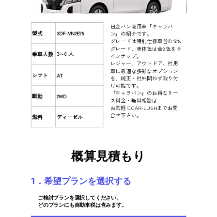
日産バン商用車『キャラバ
型式
3DF-VN2E26
ン』の紹介です。
グレードは特別仕様車含む全8
グレード、車体色は全8色をラ
3～6 人
乗車人数
インナップ。
レジャー、アウトドア、社用
車に最適な多彩なオプション
シフト
AT
を、純正・社外問わず取り付
け可能です。
『キャラバン』のお得なリー
駆動
2WD
ス料金・無料相談は
お気軽にCAR-LUSHまでお問
合せ下さい。
燃料
ディーゼル
概算見積もり
1．希望プランを選択する
ご検討プランを選択してください。
どのプランにも自動車税は含みます。