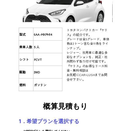
トヨタコンパクトカー『ヤリ
型式
6AA-MXPH14
ス』の紹介です。
グレードは全3グレード、車体
色は2トーン含む全11色をライ
乗車人数
5 人
ンナップ。
レジャー、社用車に最適な多
彩なオプションを、純正・社
シフト
FCVT
外問わず取り付け可能です。
『ヤリス』のお得なリース料
金・無料相談は
駆動
2WD
お気軽にCAR-LUSHまでお問
合せ下さい。
燃料
ガソリン
概算見積もり
1．希望プランを選択する