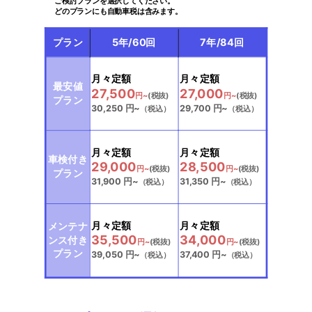
ご検討プランを選択してください。
どのプランにも自動車税は含みます。
プラン
5年/60回
7年/84回
選択中
選択中
月々定額
月々定額
最安値
27,500
27,000
円~
(税抜)
円~
(税抜)
プラン
30,250
円~
29,700
円~
（税込）
（税込）
選択中
選択中
月々定額
月々定額
車検付き
29,000
28,500
円~
(税抜)
円~
(税抜)
プラン
31,900
円~
31,350
円~
（税込）
（税込）
選択中
選択中
月々定額
月々定額
メンテナ
35,500
34,000
ンス付き
円~
(税抜)
円~
(税抜)
プラン
39,050
円~
37,400
円~
（税込）
（税込）