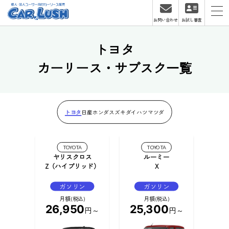
お問い合わせ
お試し審査
トヨタ
カーリース・サブスク一覧
トヨタ
日産
ホンダ
スズキ
ダイハツ
マツダ
TOYOTA
TOYOTA
ヤリスクロス
ルーミー
Z（ハイブリッド）
X
ガソリン
ガソリン
月額(税込)
月額(税込)
26,950
25,300
円～
円～