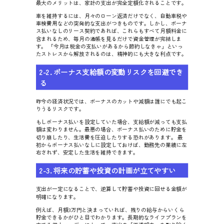
最大のメリットは、家計の支出が完全定額化されることです。
車を維持するには、月々のローン返済だけでなく、自動車税や
車検費用などの突発的な支出がつきものです。しかし、ボーナ
ス払いなしのリース契約であれば、これらもすべて月額料金に
含まれるため、毎月の通帳を見るだけで資金管理が完結しま
す。 「今月は税金の支払いがあるから節約しなきゃ」といっ
たストレスから解放されるのは、精神的にも大きな利点です。
2-2. ボーナス支給額の変動リスクを回避でき
る
昨今の経済状況では、ボーナスのカットや減額は誰にでも起こ
りうるリスクです。
もしボーナス払いを設定していた場合、支給額が減っても支払
額は変わりません。最悪の場合、ボーナス払いのために貯金を
切り崩したり、生活費を圧迫したりする恐れがあります。 最
初からボーナス払いなしに設定しておけば、勤務先の業績に左
右されず、安定した生活を維持できます。
2-3. 将来の貯蓄や投資の計画が立てやすい
支出が一定になることで、逆算して貯蓄や投資に回せる金額が
明確になります。
例えば、月額3万円と決まっていれば、残りの給与からいくら
貯金できるかがひと目でわかります。長期的なライフプランを