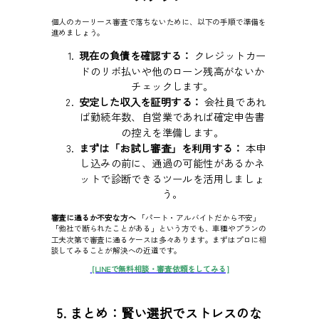
個人のカーリース審査で落ちないために、以下の手順で準備を
進めましょう。
現在の負債を確認する：
クレジットカー
ドのリボ払いや他のローン残高がないか
チェックします。
安定した収入を証明する：
会社員であれ
ば勤続年数、自営業であれば確定申告書
の控えを準備します。
まずは「お試し審査」を利用する：
本申
し込みの前に、通過の可能性があるかネ
ットで診断できるツールを活用しましょ
う。
審査に通るか不安な方へ
「パート・アルバイトだから不安」
「他社で断られたことがある」という方でも、車種やプランの
工夫次第で審査に通るケースは多々あります。まずはプロに相
談してみることが解決への近道です。
[LINEで無料相談・審査依頼をしてみる]
5. まとめ：賢い選択でストレスのな