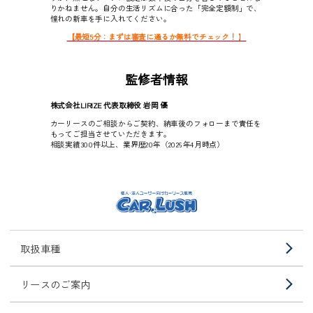
りかねません。自分の生活リズムに合った「完全定額制」で、
憧れの新車を手に入れてください。
【最短5分：まずは審査に通るか無料でチェック！
】
監修者情報
株式会社LIRIZE 代表取締役 岩岡 優
カーリースのご相談からご契約、納車後のフォローまで責任を
もってご担当させていただきます。
相談実績300件以上、業界歴20年（2026年4月時点）
取扱車種
リースのご案内