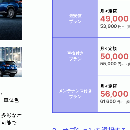
月々定額
最安値
49,000
プラン
53,900
円~
（税
月々定額
車検付き
50,000
プラン
55,000
円~
（税
月々定額
メンテナンス付き
す。
56,000
プラン
、車体色
61,600
円~
（税
な多彩なオ
け可能で