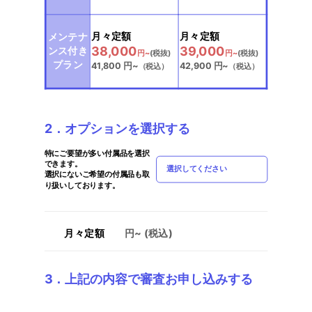
選択中
選択中
月々定額
月々定額
メンテナ
38,000
39,000
ンス付き
円~
(税抜)
円~
(税抜)
プラン
41,800
円~
42,900
円~
（税込）
（税込）
2．オプションを選択する
特にご要望が多い付属品を選択
できます。
選択してください
選択にないご希望の付属品も取
り扱いしております。
月々定額
円~ (税込)
3．上記の内容で審査お申し込みする