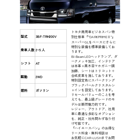
トヨタ商用車ビジネスバン特
型式
3BF-TRH200V
別仕様車『”DARKPRIMEⅡ”』
スーパーGLをベースにさらに
特別な装備を標準装備してお
乗車人数
2~5 人
ります。
BI-BeamLEDヘッドランプ、ダ
ークメッキ加工、インテリア
シフト
AT
は本革+黒木目マホガニー調
加飾、シートはトリコット＋
合成皮革を施しております。
駆動
2WD
特別設定色にスパークリング
ブラックパールクリスタルシ
ャインを設定しております。
燃料
ガソリン
リセールバリューのことを考
えても、最上級グレードのモ
デルは断然魅力的です。
レジャー、アウトドア、社用
車に最適な多彩なオプション
を、純正・社外問わず取り付
け可能です。
『ハイエースバン』のお得な
リース料金・無料相談は
お気軽にCAR-LUSHまでお問