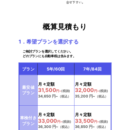
合せ下さい。
概算見積もり
1．希望プランを選択する
ご検討プランを選択してください。
どのプランにも自動車税は含みます。
プラン
5年/60回
7年/84回
選択中
選択中
月々定額
月々定額
最安値
31,500
32,000
円~
(税抜)
円~
(税抜)
プラン
34,650
円~
35,200
円~
（税込）
（税込）
選択中
選択中
月々定額
月々定額
車検付き
33,000
33,500
円~
(税抜)
円~
(税抜)
プラン
36,300
円~
36,850
円~
（税込）
（税込）