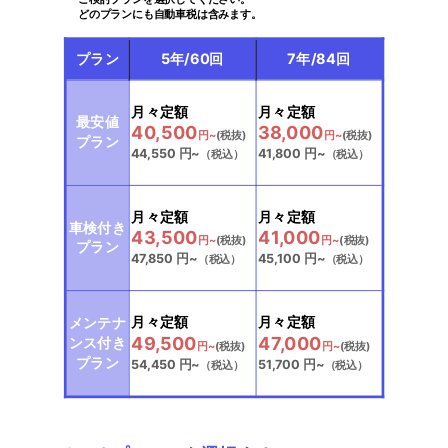
どのプランにも自動車税は含みます。
プラン
5年/60回
7年/84回
選択中
選択中
月々定額
月々定額
最安値
40,500
38,000
円~
(税抜)
円~
(税抜)
プラン
44,550
円~
41,800
円~
（税込）
（税込）
選択中
選択中
月々定額
月々定額
車検付き
43,500
41,000
円~
(税抜)
円~
(税抜)
プラン
47,850
円~
45,100
円~
（税込）
（税込）
選択中
選択中
月々定額
月々定額
メンテナ
49,500
47,000
ンス付き
円~
(税抜)
円~
(税抜)
プラン
54,450
円~
51,700
円~
（税込）
（税込）