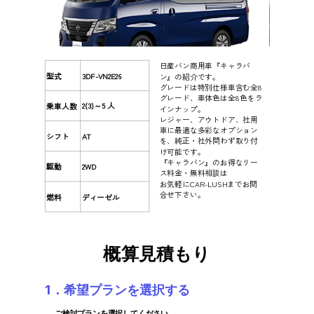
日産バン商用車『キャラバ
型式
3DF-VN2E26
ン』の紹介です。
グレードは特別仕様車含む全8
グレード、車体色は全8色をラ
2(3)～5 人
乗車人数
インナップ。
レジャー、アウトドア、社用
車に最適な多彩なオプション
シフト
AT
を、純正・社外問わず取り付
け可能です。
『キャラバン』のお得なリー
駆動
2WD
ス料金・無料相談は
お気軽にCAR-LUSHまでお問
合せ下さい。
燃料
ディーゼル
概算見積もり
1．希望プランを選択する
ご検討プランを選択してください。